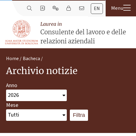
EN
Laurea in
Consulente del lavoro e delle
relazioni aziendali
Home
Bacheca
Archivio notizie
Anno
Mese
Filtra