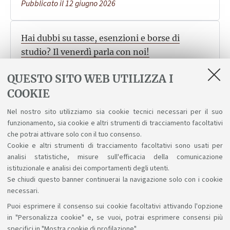
Pubblicato il 12 giugno 2026
Hai dubbi su tasse, esenzioni e borse di
studio? Il venerdì parla con noi!
Dal 12 giugno al 6 novembre partecipa agli incontri
QUESTO SITO WEB UTILIZZA I
per ricevere informazioni sulle tasse, le possibilità di
COOKIE
esenzione o riduzione e su come ottenere i benefici
del diritto allo studio.
Nel nostro sito utilizziamo sia cookie tecnici necessari per il suo
Pubblicato il 03 giugno 2026
funzionamento, sia cookie e altri strumenti di tracciamento facoltativi
che potrai attivare solo con il tuo consenso.
Cookie e altri strumenti di tracciamento facoltativi sono usati per
analisi statistiche, misure sull'efficacia della comunicazione
1
2
3
4
5
istituzionale e analisi dei comportamenti degli utenti.
Se chiudi questo banner continuerai la navigazione solo con i cookie
necessari.
Puoi esprimere il consenso sui cookie facoltativi attivando l'opzione
Sosteniamo il diritto alla conoscenza
in "Personalizza cookie" e, se vuoi, potrai esprimere consensi più
specifici in "Mostra cookie di profilazione".