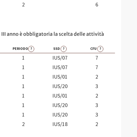
2
6
II anno è obbligatoria la scelta delle attività
PERIODO
?
SSD
?
CFU
?
1
IUS/07
7
1
IUS/07
7
1
IUS/01
2
1
IUS/20
3
1
IUS/01
2
1
IUS/20
3
1
IUS/20
3
2
IUS/18
2