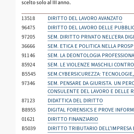
scelto solo al III anno.
13518
DIRITTO DEL LAVORO AVANZATO
96475
DIRITTO DEL LAVORO DELLE PUBBLI
97205
SEM. DIRITTO PRIVATO NELL'ERA DIG
36666
SEM. ETICA E POLITICA NELLA PROSP
91146
SEM. LA DEONTOLOGIA PROFESSION
85924
SEM. LE VIOLENZE MASCHILI CONTR
B5545
SEM.CYBERSICUREZZA: TECNOLOGIE,
97346
SEM. PENSARE DA GIURISTA. UN PE
CONSULENTE DEL LAVORO E DELLE R
87123
DIDATTICA DEL DIRITTO
B8955
DIGITAL FORENSICS E PROVE INFOR
01621
DIRITTO FINANZIARIO
B5039
DIRITTO TRIBUTARIO DELL'IMPRESA 