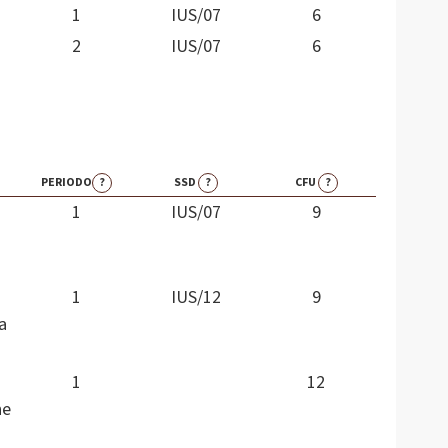
1
IUS/07
6
2
IUS/07
6
PERIODO
?
SSD
?
CFU
?
1
IUS/07
9
1
IUS/12
9
a
1
12
he