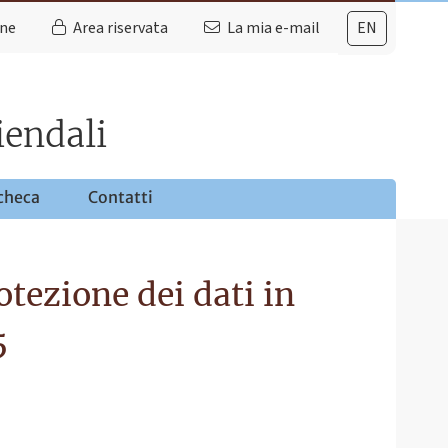
ine
Area riservata
La mia e-mail
EN
iendali
checa
Contatti
tezione dei dati in
5