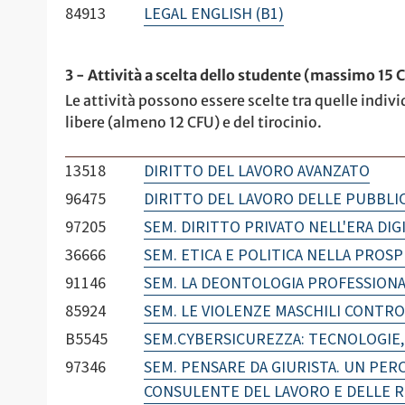
84913
LEGAL ENGLISH (B1)
3 - Attività a scelta dello studente (massimo 15 
Le attività possono essere scelte tra quelle indivi
libere (almeno 12 CFU) e del tirocinio.
13518
DIRITTO DEL LAVORO AVANZATO
96475
DIRITTO DEL LAVORO DELLE PUBBLI
97205
SEM. DIRITTO PRIVATO NELL'ERA DIG
36666
SEM. ETICA E POLITICA NELLA PROSP
91146
SEM. LA DEONTOLOGIA PROFESSION
85924
SEM. LE VIOLENZE MASCHILI CONTR
B5545
SEM.CYBERSICUREZZA: TECNOLOGIE,
97346
SEM. PENSARE DA GIURISTA. UN PE
CONSULENTE DEL LAVORO E DELLE R