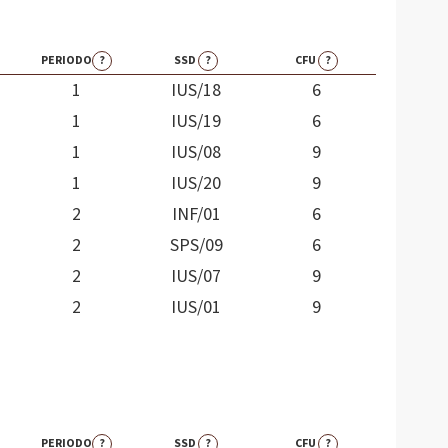
PERIODO
?
SSD
?
CFU
?
1
IUS/18
6
1
IUS/19
6
1
IUS/08
9
1
IUS/20
9
2
INF/01
6
2
SPS/09
6
2
IUS/07
9
2
IUS/01
9
PERIODO
?
SSD
?
CFU
?