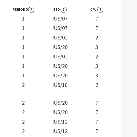
PERIODO
?
SSD
?
CFU
?
1
IUS/07
7
1
IUS/07
7
1
IUS/01
2
1
IUS/20
3
1
IUS/01
2
1
IUS/20
3
1
IUS/20
3
2
IUS/18
2
2
IUS/20
7
2
IUS/20
7
2
IUS/12
7
2
IUS/12
7