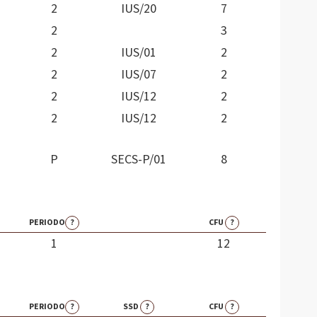
2
IUS/20
7
2
3
2
IUS/01
2
2
IUS/07
2
2
IUS/12
2
2
IUS/12
2
P
SECS-P/01
8
PERIODO
?
CFU
?
1
12
PERIODO
?
SSD
?
CFU
?