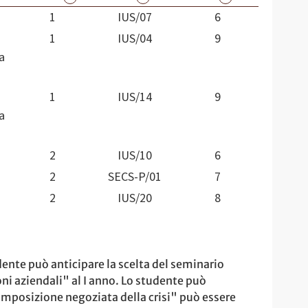
1
IUS/07
6
1
IUS/04
9
a
1
IUS/14
9
a
2
IUS/10
6
2
SECS-P/01
7
2
IUS/20
8
dente può anticipare la scelta del seminario
oni aziendali" al I anno. Lo studente può
Composizione negoziata della crisi" può essere