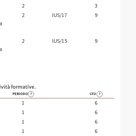
2
3
2
IUS/17
9
a
2
IUS/15
9
a
tività formative.
PERIODO
?
CFU
?
1
6
1
6
1
6
1
6