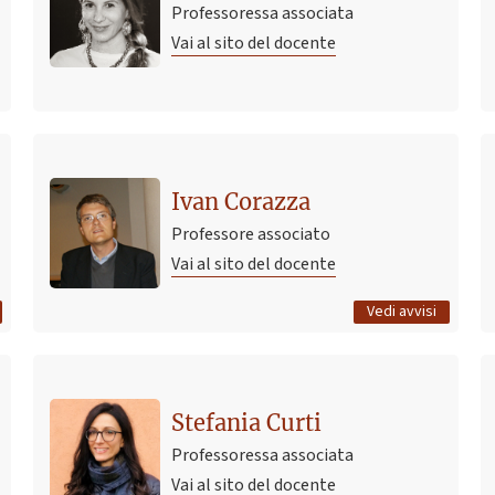
Professoressa associata
Vai al sito del docente
Ultimo avviso
ICMMB 2026
Ivan Corazza
9 aprile 2026 13:51
Pubblicato il
Professore associato
Vai al sito del docente
Tutti gli avvisi
Vedi avvisi
Stefania Curti
Professoressa associata
Vai al sito del docente