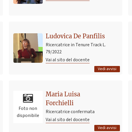
Ultimo avviso
Ludovica De Panfilis
Presentazione del libro Obstetric Violence as Gender
Based Violence, De Gruyter, Berlino
Ricercatrice in Tenure Track L.
15 aprile 2026 16:50
Pubblicato il
79/2022
Vai al sito del docente
Tutti gli avvisi
Vedi avvisi
Ultimo avviso
Maria Luisa
cambio orario lezione di STDA2
Forchielli
14 dicembre 2023 23:52
Pubblicato il
Foto non
Ricercatrice confermata
disponibile
Vai al sito del docente
Tutti gli avvisi
Vedi avvisi