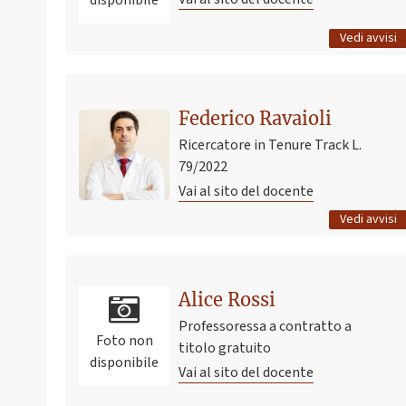
disponibile
Tutti gli avvisi
Vedi avvisi
Ultimo avviso
Federico Ravaioli
65226 - INTERNAL MEDICINE - EXAMS - UPDATED
9 marzo 2026 21:16
Pubblicato il
Ricercatore in Tenure Track L.
79/2022
Vai al sito del docente
Tutti gli avvisi
Vedi avvisi
Alice Rossi
Professoressa a contratto a
Foto non
titolo gratuito
disponibile
Vai al sito del docente