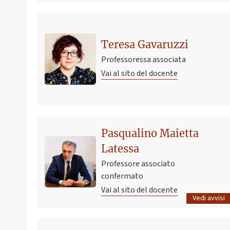
Teresa Gavaruzzi
Professoressa associata
Vai al sito del docente
Ultimo avviso
Pasqualino Maietta
AVVISO DISPONIBILITA' PER TESI SPERIMENTALE -
Latessa
STUDENTI LAUREA MAGISTRALE IN SCIENZE E
Professore associato
TECNICHE DELL'ATTIVITA'MOTORIA PREVENTIVA E
confermato
ADATTATA
Vai al sito del docente
7 marzo 2025 19:25
Pubblicato il
Tutti gli avvisi
Vedi avvisi