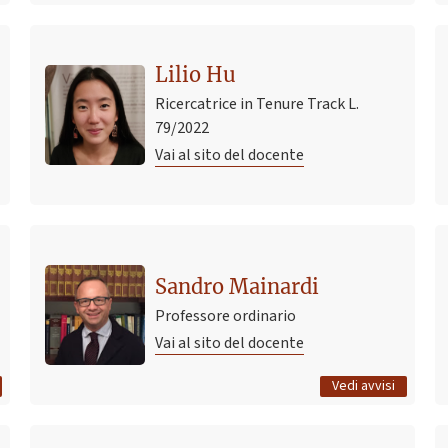
Lilio Hu
Ricercatrice in Tenure Track L.
79/2022
Vai al sito del docente
Ultimo avviso
Appelli sessione estiva Diritto del lavoro (canale M-Q
Sandro Mainardi
e curriculum Italo-Francese)
Professore ordinario
9 giugno 2025 11:09
Pubblicato il
Vai al sito del docente
Tutti gli avvisi
Vedi avvisi