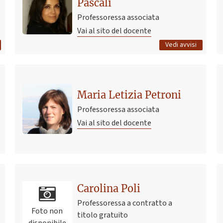
Pascali
5 febbraio 2024 22:55
Pubblicato il
Professoressa associata
Vai al sito del docente
Tutti gli avvisi
Vedi avvisi
Maria Letizia Petroni
Professoressa associata
Vai al sito del docente
Ultimo avviso
Carolina Poli
Attività rivolte agli studenti iscritti al 3 anno
10 ottobre 2023 15:11
Pubblicato il
Professoressa a contratto a
Foto non
titolo gratuito