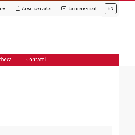
ine
Area riservata
La mia e-mail
EN
checa
Contatti