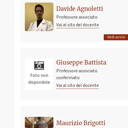
The Metabolic Genesis of Cardiovascular Disease
Davide Agnoletti
18 agosto 2025 16:46
Pubblicato il
Professore associato
Vai al sito del docente
Tutti gli avvisi
Vedi avvisi
Giuseppe Battista
Professore associato
Foto non
confermato
disponibile
Vai al sito del docente
Maurizio Brigotti