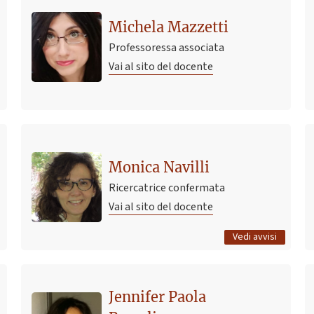
Michela Mazzetti
Professoressa associata
Vai al sito del docente
Ultimo avviso
Appelli Diritto sindacale - appelli sessione estiva -
Monica Navilli
C.d.l. C.La.R.A.
Ricercatrice confermata
8 aprile 2026 09:26
Pubblicato il
Vai al sito del docente
Tutti gli avvisi
Vedi avvisi
Ultimo avviso
Jennifer Paola
ricevimento studenti