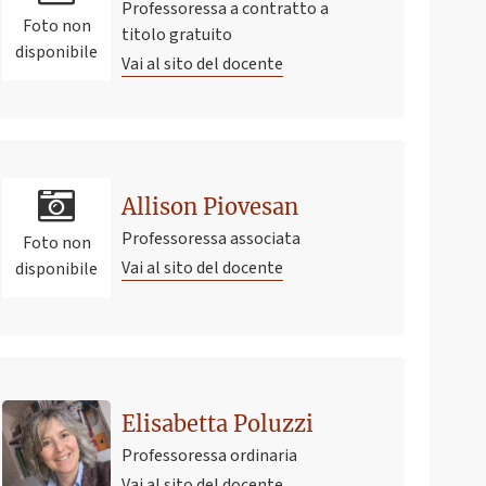
Professoressa a contratto a
Foto non
titolo gratuito
disponibile
Vai al sito del docente
Allison Piovesan
Professoressa associata
Foto non
Vai al sito del docente
disponibile
Elisabetta Poluzzi
Professoressa ordinaria
Vai al sito del docente