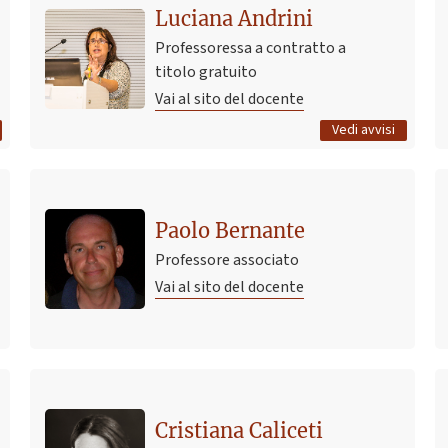
Luciana Andrini
ORARI LEZIONI STDA3 E STDA6 2026/2027
1 luglio 2026 17:35
Pubblicato il
Professoressa a contratto a
titolo gratuito
Vai al sito del docente
Tutti gli avvisi
Vedi avvisi
Paolo Bernante
Professore associato
Vai al sito del docente
Cristiana Caliceti