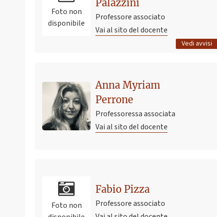
aula linguistica
Palazzini
Foto non
17 giugno 2022 10:26
Pubblicato il
Professore associato
disponibile
Vai al sito del docente
Tutti gli avvisi
Vedi avvisi
Anna Myriam
Perrone
Professoressa associata
Vai al sito del docente
Ultimo avviso
ELETTIVO MEDICINA DEL SONNO – A.A. 2021-2022
Fabio Pizza
9 febbraio 2022 14:13
Pubblicato il
Professore associato
Foto non
Vai al sito del docente