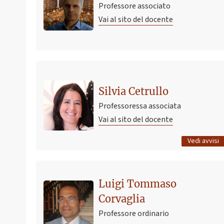
Professore associato
Vai al sito del docente
Ultimo avviso
Cambiamento Aula per Laboratorio di Biochimica,
Silvia Cetrullo
canale B, nei giorni 14 e 16 maggio
Professoressa associata
5 maggio 2024 16:56
Pubblicato il
Vai al sito del docente
Tutti gli avvisi
Vedi avvisi
Luigi Tommaso
Corvaglia
Professore ordinario