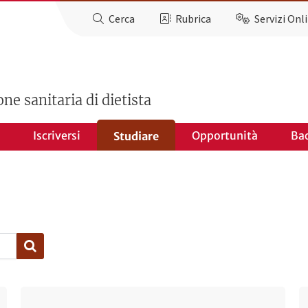
Cerca
Rubrica
Servizi Onl
one sanitaria di dietista
Iscriversi
Opportunità
Ba
Studiare
Ultimo avviso