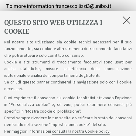
To more information francesco.lizzi3@unibo.it
QUESTO SITO WEB UTILIZZA I
COOKIE
In evidenza
Nel nostro sito utilizziamo sia cookie tecnici necessari per il suo
Registrarsi all'evento
funzionamento, sia cookie e altri strumenti di tracciamento facoltativi
che potrai attivare solo con il tuo consenso.
Per seguire l'evento su Microsoft Teams
Cookie e altri strumenti di tracciamento facoltativi sono usati per
analisi statistiche, misure sull'efficacia della comunicazione
istituzionale e analisi dei comportamenti degli utenti.
Se chiudi questo banner continuerai la navigazione solo con i cookie
necessari.
Puoi esprimere il consenso sui cookie facoltativi attivando l'opzione
Sosteniamo il diritto alla conoscenza
in "Personalizza cookie" e, se vuoi, potrai esprimere consensi più
specifici in "Mostra cookie di profilazione".
Seguici su:
Potrai sempre rivedere le tue scelte e verificare lo stato dei consensi
rientrando nella sezione "Impostazione cookie" del sito.
Per maggiori informazioni
consulta la nostra Cookie policy
.