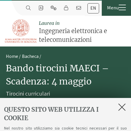
EN
Laurea in
Ingegneria elettronica e
telecomunicazioni
Home
Bacheca
Bando tirocini MAECI –
Scadenza: 4 maggio
Tirocini curriculari
Pubblicato il
14 aprile 2026
QUESTO SITO WEB UTILIZZA I
COOKIE
Nel nostro sito utilizziamo sia cookie tecnici necessari per il suo
È online il bando di selezione per 15 tirocini curriculari