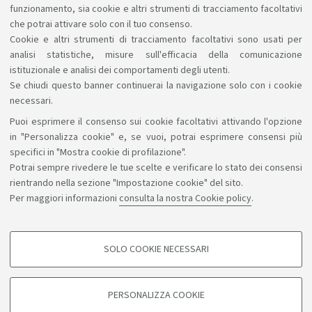
funzionamento, sia cookie e altri strumenti di tracciamento facoltativi
della durata di tre mesi presso le Scuole italiane
che potrai attivare solo con il tuo consenso.
all’estero.
Link
Cookie e altri strumenti di tracciamento facoltativi sono usati per
analisi statistiche, misure sull'efficacia della comunicazione
istituzionale e analisi dei comportamenti degli utenti.
Se chiudi questo banner continuerai la navigazione solo con i cookie
necessari.
Puoi esprimere il consenso sui cookie facoltativi attivando l'opzione
Sosteniamo il diritto alla conoscenza
in "Personalizza cookie" e, se vuoi, potrai esprimere consensi più
specifici in "Mostra cookie di profilazione".
Seguici su:
Potrai sempre rivedere le tue scelte e verificare lo stato dei consensi
rientrando nella sezione "Impostazione cookie" del sito.
Per maggiori informazioni
consulta la nostra Cookie policy
.
App:
SOLO COOKIE NECESSARI
COOKIE DI PROFILAZIONE - FACOLTATIVI
©Copyright 2026 - ALMA MATER STUDIORUM - Università di
Si tratta di cookie utilizzati per analizzare le caratteristiche della navigazione
PERSONALIZZA COOKIE
degli utenti, creare profili in base al loro comportamento sul sito, per analisi
Bologna - Via Zamboni, 33 - 40126 Bologna - PI: 01131710376 -