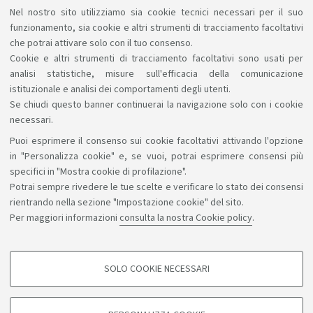
Nel nostro sito utilizziamo sia cookie tecnici necessari per il suo
Accelerator: potrai confrontarti con aziende leader del
funzionamento, sia cookie e altri strumenti di tracciamento facoltativi
settore e trasformare le tue idee in progetti
che potrai attivare solo con il tuo consenso.
innovativi. Candidati entro il 12 aprile.
Link
Cookie e altri strumenti di tracciamento facoltativi sono usati per
analisi statistiche, misure sull'efficacia della comunicazione
istituzionale e analisi dei comportamenti degli utenti.
Se chiudi questo banner continuerai la navigazione solo con i cookie
necessari.
Puoi esprimere il consenso sui cookie facoltativi attivando l'opzione
Sosteniamo il diritto alla conoscenza
in "Personalizza cookie" e, se vuoi, potrai esprimere consensi più
specifici in "Mostra cookie di profilazione".
Seguici su:
Potrai sempre rivedere le tue scelte e verificare lo stato dei consensi
rientrando nella sezione "Impostazione cookie" del sito.
Per maggiori informazioni
consulta la nostra Cookie policy
.
App:
SOLO COOKIE NECESSARI
COOKIE DI PROFILAZIONE - FACOLTATIVI
©Copyright 2026 - ALMA MATER STUDIORUM - Università di
Si tratta di cookie utilizzati per analizzare le caratteristiche della navigazione