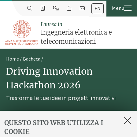
EN
Laurea in
Ingegneria elettronica e
telecomunicazioni
Home
Bacheca
Driving Innovation
Hackathon 2026
Trasforma le tue idee in progetti innovativi
Pubblicato il
31 marzo 2026
QUESTO SITO WEB UTILIZZA I
COOKIE
Partecipa all'iniziativa organizzata da Motor Valley