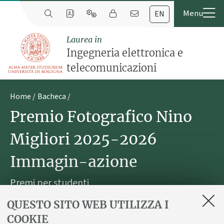
EN
Laurea in
Ingegneria elettronica e
telecomunicazioni
Home
Bacheca
Premio Fotografico Nino
Migliori 2025-2026
Immagin-azione
Premi per studenti
QUESTO SITO WEB UTILIZZA I
Pubblicato il
17 ottobre 2025
COOKIE