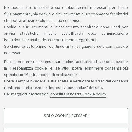
Nel nostro sito utilizziamo sia cookie tecnici necessari per il suo
La Fondazione Nino Migliori bandisce premi per
funzionamento, sia cookie e altri strumenti di tracciamento facoltativi
studenti a tema “Ambiente come qualità della vita”.
che potrai attivare solo con il tuo consenso.
Cookie e altri strumenti di tracciamento facoltativi sono usati per
Scadenza: 31 maggio.
Link
analisi statistiche, misure sull'efficacia della comunicazione
istituzionale e analisi dei comportamenti degli utenti.
Se chiudi questo banner continuerai la navigazione solo con i cookie
necessari.
Puoi esprimere il consenso sui cookie facoltativi attivando l'opzione
Sosteniamo il diritto alla conoscenza
in "Personalizza cookie" e, se vuoi, potrai esprimere consensi più
specifici in "Mostra cookie di profilazione".
Seguici su:
Potrai sempre rivedere le tue scelte e verificare lo stato dei consensi
rientrando nella sezione "Impostazione cookie" del sito.
Per maggiori informazioni
consulta la nostra Cookie policy
.
App:
SOLO COOKIE NECESSARI
COOKIE DI PROFILAZIONE - FACOLTATIVI
©Copyright 2026 - ALMA MATER STUDIORUM - Università di