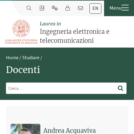
EN
Laurea in
Ingegneria elettronica e
telecomunicazioni
Home
Studiare
Docenti
Ultimo avviso
Tesi disponibili
4 luglio 2020 15:00
Pubblicato il
Andrea Acquaviva