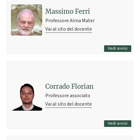
Pagina delle comunicazioni
1 giugno 2010 01:45
Pubblicato il
Massimo Ferri
Professore Alma Mater
Vai al sito del docente
Tutti gli avvisi
Vedi avvisi
Ultimo avviso
Tesi
21 maggio 2026 09:42
Pubblicato il
Corrado Florian
Professore associato
Vai al sito del docente
Tutti gli avvisi
Vedi avvisi