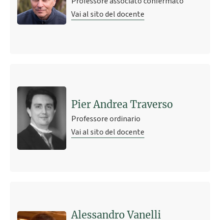
Professore associato confermato
Vai al sito del docente
Pier Andrea Traverso
Professore ordinario
Vai al sito del docente
Ultimo avviso
Please visit the Digicomm research Web Site for more
Alessandro Vanelli
detailed information on collaboration opportunities