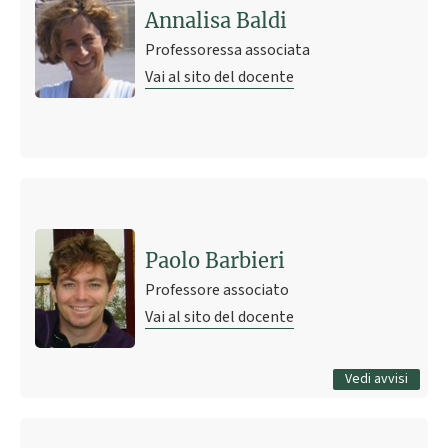
Annalisa Baldi
Professoressa associata
Vai al sito del docente
Ultimo avviso
AVVIO CORSO STRATEGIA E GESTIONE DEL SISTEMA DEL
VALORE A-K Anno Accademico 2023/2024
Paolo Barbieri
11 aprile 2023 17:58
Pubblicato il
Professore associato
Vai al sito del docente
Tutti gli avvisi
Vedi avvisi