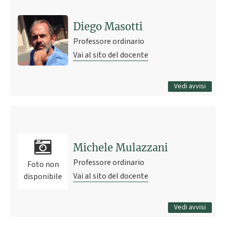
Courses
21 settembre 2016 12:07
Pubblicato il
Diego Masotti
Professore ordinario
Vai al sito del docente
Tutti gli avvisi
Vedi avvisi
Ultimo avviso
Lezioni 15-19 settembre
15 settembre 2025 06:43
Pubblicato il
Michele Mulazzani
Professore ordinario
Foto non
Vai al sito del docente
disponibile
Tutti gli avvisi
Vedi avvisi