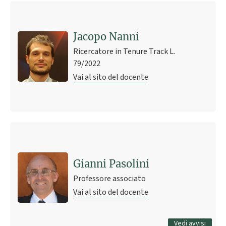
Jacopo Nanni
Ricercatore in Tenure Track L.
79/2022
Vai al sito del docente
Ultimo avviso
Annullamento lezioni di "Elaborazione dei Segnali" e
"Software Development"
Gianni Pasolini
13 settembre 2020 10:02
Pubblicato il
Professore associato
Vai al sito del docente
Tutti gli avvisi
Vedi avvisi