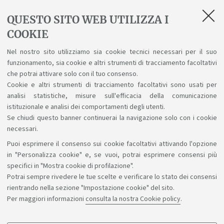
studi (percorso flessibile)
.
QUESTO SITO WEB UTILIZZA I
COOKIE
Eventuali obblighi di frequenza sono stabiliti per i
Nel nostro sito utilizziamo sia cookie tecnici necessari per il suo
singoli insegnamenti. Tali obblighi eventuali, così come
funzionamento, sia cookie e altri strumenti di tracciamento facoltativi
le eventuali propedeuticità, vengono indicati nel piano
che potrai attivare solo con il tuo consenso.
Cookie e altri strumenti di tracciamento facoltativi sono usati per
didattico.
analisi statistiche, misure sull'efficacia della comunicazione
istituzionale e analisi dei comportamenti degli utenti.
Se chiudi questo banner continuerai la navigazione solo con i cookie
necessari.
Puoi esprimere il consenso sui cookie facoltativi attivando l'opzione
Sosteniamo il diritto alla conoscenza
in "Personalizza cookie" e, se vuoi, potrai esprimere consensi più
specifici in "Mostra cookie di profilazione".
Seguici su:
Potrai sempre rivedere le tue scelte e verificare lo stato dei consensi
rientrando nella sezione "Impostazione cookie" del sito.
Per maggiori informazioni
consulta la nostra Cookie policy
.
App: