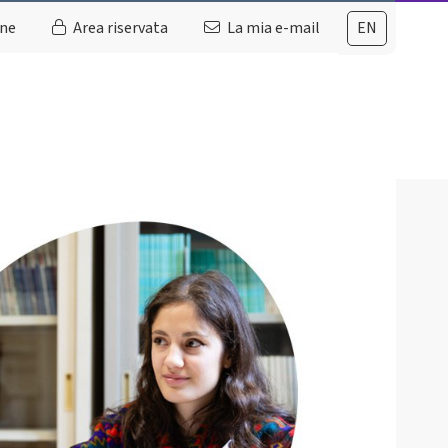
ine
Area riservata
La mia e-mail
EN