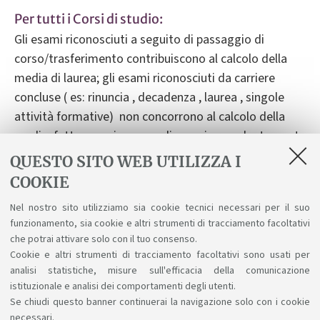
Per tutti i Corsi di studio:
Gli esami riconosciuti a seguito di passaggio di
corso/trasferimento contribuiscono al calcolo della
media di laurea; gli esami riconosciuti da carriere
concluse ( es: rinuncia , decadenza , laurea , singole
attività formative) non concorrono al calcolo della
media, fatta eccezione per gli esami precedentemente
sostenuti come singole attività formative, nel caso in
QUESTO SITO WEB UTILIZZA I
cui si tratti di insegnamenti erogati dallo stesso corso
COOKIE
di studio cui lo studente/la studentessa risulta
Nel nostro sito utilizziamo sia cookie tecnici necessari per il suo
iscritto/a e sul quale sono stati richiesti i
funzionamento, sia cookie e altri strumenti di tracciamento facoltativi
riconoscimenti.
che potrai attivare solo con il tuo consenso.
Cookie e altri strumenti di tracciamento facoltativi sono usati per
Maggiori informazioni sul
calcolo della media
analisi statistiche, misure sull'efficacia della comunicazione
istituzionale e analisi dei comportamenti degli utenti.
Se chiudi questo banner continuerai la navigazione solo con i cookie
necessari.