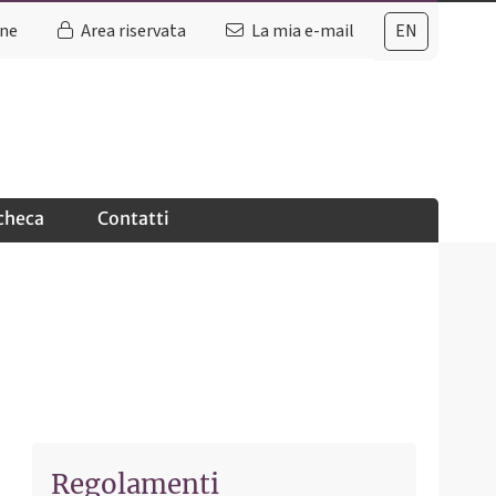
ine
Area riservata
La mia e-mail
EN
checa
Contatti
Regolamenti