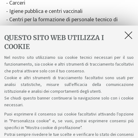
- Carceri
- Igiene pubblica e centri vaccinali
- Centri per la formazione di personale tecnico di
QUESTO SITO WEB UTILIZZA I
COOKIE
Proseguire gli studi
Nel nostro sito utilizziamo sia cookie tecnici necessari per il suo
funzionamento, sia cookie e altri strumenti di tracciamento facoltativi
Da' accesso agli studi di secondo ciclo (laurea
che potrai attivare solo con il tuo consenso.
specialistica/magistrale) e master universitario di
Cookie e altri strumenti di tracciamento facoltativi sono usati per
primo livello.
analisi statistiche, misure sull'efficacia della comunicazione
istituzionale e analisi dei comportamenti degli utenti.
Se chiudi questo banner continuerai la navigazione solo con i cookie
necessari.
Puoi esprimere il consenso sui cookie facoltativi attivando l'opzione
Sosteniamo il diritto alla conoscenza
in "Personalizza cookie" e, se vuoi, potrai esprimere consensi più
specifici in "Mostra cookie di profilazione".
Seguici su:
Potrai sempre rivedere le tue scelte e verificare lo stato dei consensi