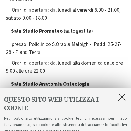
Orari di apertura: dal lunedì al venerdì 8.00 - 21.00,
sabato 9.00 - 18.00
Sala Studio Prometeo
(autogestita)
presso: Policlinico S.Orsola Malpighi- Padd. 25-27-
28 - Piano Terra
Orari di apertura: dal lunedì alla domenica dalle ore
9.00 alle ore 22.00
Sala Studio Anatomia Osteologia
presso: Via Irnerio, 53-57 Piano Sotterraneo
QUESTO SITO WEB UTILIZZA I
COOKIE
vedi anche:
Biblioteche, risorse digitali e
Nel nostro sito utilizziamo sia cookie tecnici necessari per il suo
sale studio dell'Ateneo
funzionamento, sia cookie e altri strumenti di tracciamento facoltativi