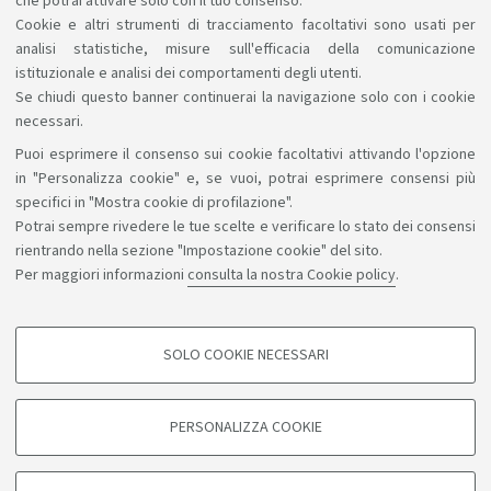
che potrai attivare solo con il tuo consenso.
Cookie e altri strumenti di tracciamento facoltativi sono usati per
analisi statistiche, misure sull'efficacia della comunicazione
istituzionale e analisi dei comportamenti degli utenti.
Se chiudi questo banner continuerai la navigazione solo con i cookie
necessari.
Puoi esprimere il consenso sui cookie facoltativi attivando l'opzione
Sosteniamo il diritto alla conoscenza
in "Personalizza cookie" e, se vuoi, potrai esprimere consensi più
specifici in "Mostra cookie di profilazione".
Seguici su:
Potrai sempre rivedere le tue scelte e verificare lo stato dei consensi
rientrando nella sezione "Impostazione cookie" del sito.
Per maggiori informazioni
consulta la nostra Cookie policy
.
App:
SOLO COOKIE NECESSARI
COOKIE DI PROFILAZIONE - FACOLTATIVI
©Copyright 2026 - ALMA MATER STUDIORUM - Università di
Si tratta di cookie utilizzati per analizzare le caratteristiche della navigazione
PERSONALIZZA COOKIE
degli utenti, creare profili in base al loro comportamento sul sito, per analisi
Bologna - Via Zamboni, 33 - 40126 Bologna - PI: 01131710376 -
di marketing.
CF: 80007010376
Mostra cookie di profilazione