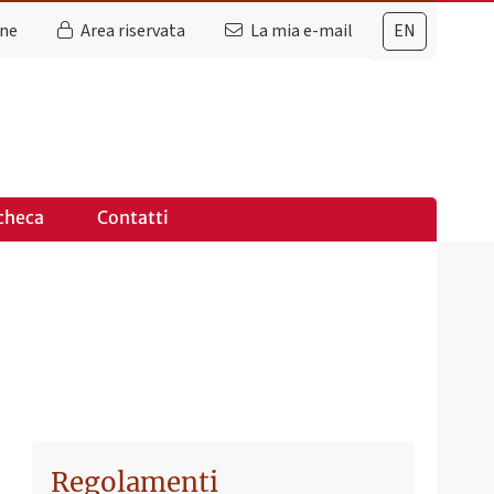
ine
Area riservata
La mia e-mail
EN
checa
Contatti
Regolamenti