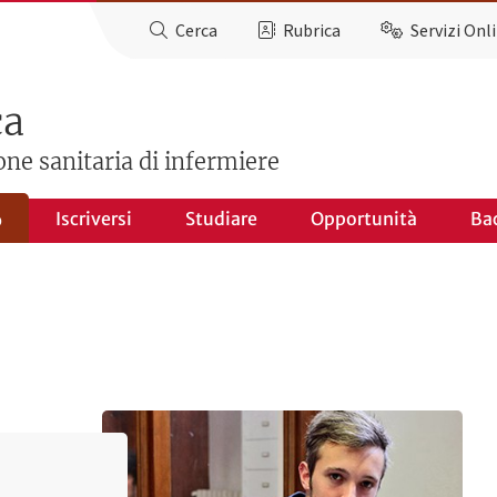
Cerca
Rubrica
Servizi Onl
ca
one sanitaria di infermiere
Iscriversi
Studiare
Opportunità
Ba
o