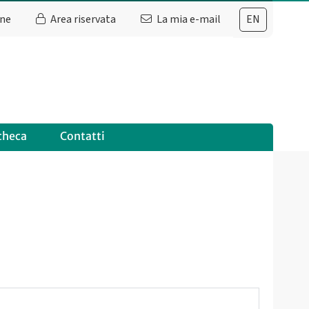
ine
Area riservata
La mia e-mail
EN
checa
Contatti