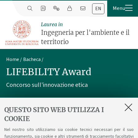
EN
Laurea in
Ingegneria per l'ambiente e il
territorio
Home
Bacheca
LIFEBILITY Award
Concorso sull’innovazione etica
Pubblicato il
24 marzo 2026
QUESTO SITO WEB UTILIZZA I
COOKIE
L’Associazione LIONS per LIFEBILITY bandisce un
Nel nostro sito utilizziamo sia cookie tecnici necessari per il suo
concorso per stimolare, attraverso un progetto
funzionamento, sia cookie e altri strumenti di tracciamento facoltativi