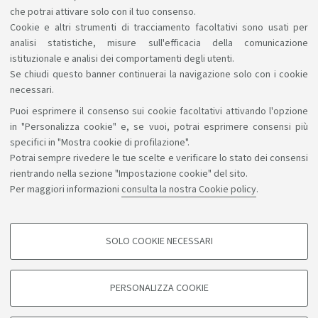
imprenditoriale originale, una riflessione etica
che potrai attivare solo con il tuo consenso.
sull’innovazione. Scadenza: 31 marzo.
Link
Cookie e altri strumenti di tracciamento facoltativi sono usati per
analisi statistiche, misure sull'efficacia della comunicazione
istituzionale e analisi dei comportamenti degli utenti.
Se chiudi questo banner continuerai la navigazione solo con i cookie
necessari.
Puoi esprimere il consenso sui cookie facoltativi attivando l'opzione
Sosteniamo il diritto alla conoscenza
in "Personalizza cookie" e, se vuoi, potrai esprimere consensi più
specifici in "Mostra cookie di profilazione".
Seguici su:
Potrai sempre rivedere le tue scelte e verificare lo stato dei consensi
rientrando nella sezione "Impostazione cookie" del sito.
Per maggiori informazioni
consulta la nostra Cookie policy
.
App:
SOLO COOKIE NECESSARI
COOKIE DI PROFILAZIONE - FACOLTATIVI
©Copyright 2026 - ALMA MATER STUDIORUM - Università di
Si tratta di cookie utilizzati per analizzare le caratteristiche della navigazione
PERSONALIZZA COOKIE
degli utenti, creare profili in base al loro comportamento sul sito, per analisi
Bologna - Via Zamboni, 33 - 40126 Bologna - PI: 01131710376 -
di marketing.
CF: 80007010376