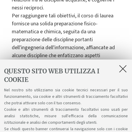
nessi reciproci.
Per raggiungere tali obiettivi, il corso di laurea
fornisce una solida preparazione fisico-
matematica e chimica, seguita da una
preparazione delle discipline portanti
dell'ingegneria dell'informazione, affiancate ad
alcune discipline che enfatizzano aspetti
meccanici e fluidodinamici più tipici
QUESTO SITO WEB UTILIZZA I
dell'ingegneria industriale. Viene inoltre dato
COOKIE
risalto ad alcune conoscenze interdisciplinari che
coniugano ingegneria e medicina-biologia, e
Nel nostro sito utilizziamo sia cookie tecnici necessari per il suo
provvedono alla formazione di quegli aspetti
funzionamento, sia cookie e altri strumenti di tracciamento facoltativi
tipici della cultura multidisciplinare e
che potrai attivare solo con il tuo consenso.
Cookie e altri strumenti di tracciamento facoltativi sono usati per
professionalizzante dell'ingegnere biomedico.
analisi statistiche, misure sull'efficacia della comunicazione
istituzionale e analisi dei comportamenti degli utenti.
Se chiudi questo banner continuerai la navigazione solo con i cookie