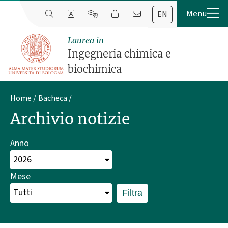
EN
Laurea in
Ingegneria chimica e
biochimica
Home
Bacheca
Archivio notizie
Anno
Mese
Filtra