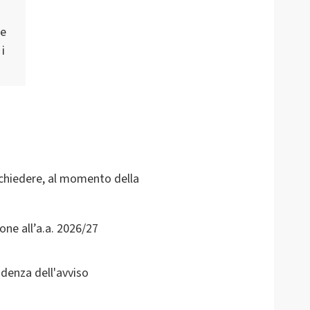
re
i
ichiedere, al momento della
one all’a.a. 2026/27
adenza dell'avviso