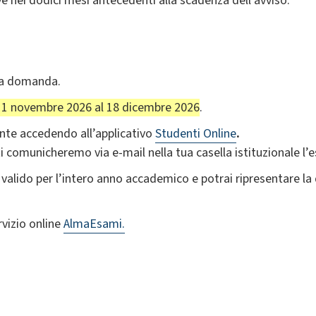
e nei dodici mesi antecedenti alla scadenza dell'avviso.
la domanda.
11 novembre 2026 al 18 dicembre 2026
.
te accedendo all’applicativo
Studenti Online
.
 comunicheremo via e-mail nella tua casella istituzionale l’es
alido per l’intero anno accademico e potrai ripresentare la d
rvizio online
AlmaEsami.