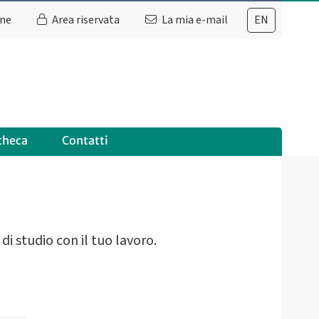
ine
Area riservata
La mia e-mail
EN
checa
Contatti
di studio con il tuo lavoro.