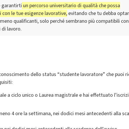
 garantirti
un percorso universitario di qualità che possa
 con le tue esigenze lavorative,
evitando che tu debba opta
 meno qualificanti, solo perché sembrano più compatibili con 
 di lavoro.
riconoscimento dello status “studente lavoratore” che puoi r
uisiti:
le a ciclo unico o Laurea magistrale e hai effettuato l’iscrizi
eno 4 ore la settimana, nei dodici mesi antecedenti alla sc