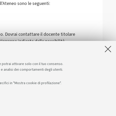
ell'Ateneo sono le seguenti:
io. Dovrai contattare il docente titolare
erranno indicate delle possibilità
e potrai attivare solo con il tuo consenso.
e e analisi dei comportamenti degli utenti.
ifici in "Mostra cookie di profilazione".
Seguici su:
App:
F: 80007010376