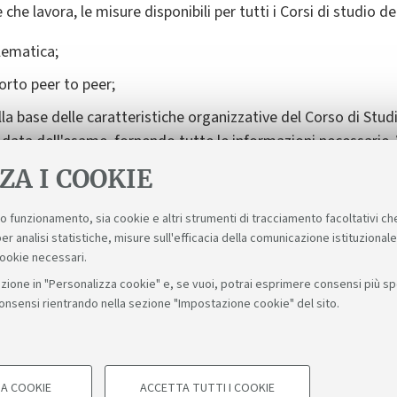
he lavora, le misure disponibili per tutti i Corsi di studio d
lematica;
orto peer to peer;
ulla base delle caratteristiche organizzative del Corso di Stud
ata dell'esame, fornendo tutte le informazioni necessarie. V
mpatibili con quanto il Corso può offrirti.
ZA I COOKIE
suo funzionamento, sia cookie e altri strumenti di tracciamento facoltativi ch
er analisi statistiche, misure sull'efficacia della comunicazione istituzional
cookie necessari.
zione in "Personalizza cookie" e, se vuoi, potrai esprimere consensi più spec
consensi rientrando nella sezione "Impostazione cookie" del sito.
Bologna - Via Zamboni, 33 - 40126 Bologna - PI: 01131710376 - C
A COOKIE
ACCETTA TUTTI I COOKIE