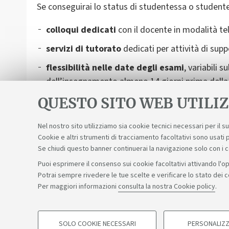
Se conseguirai lo status di studentessa o studente c
colloqui dedicati
con il docente in modalità te
servizi di tutorato
dedicati per attività di supp
flessibilità nelle date degli esami
,
variabili s
dell’insegnamento almeno 14 giorni prima della d
alternative e ti saranno suggerite le soluzioni co
QUESTO SITO WEB UTILIZ
Nel nostro sito utilizziamo sia cookie tecnici necessari per il 
Cookie e altri strumenti di tracciamento facoltativi sono usati p
Se chiudi questo banner continuerai la navigazione solo con i 
Puoi esprimere il consenso sui cookie facoltativi attivando l'op
Potrai sempre rivedere le tue scelte e verificare lo stato dei 
Sosteniamo il diritto alla conoscenza
Per maggiori informazioni
consulta la nostra Cookie policy
.
©Copyright 2026 - ALMA MATER STUDIORUM - Università di 
SOLO COOKIE NECESSARI
PERSONALIZZ