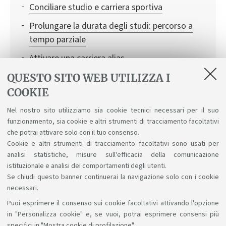
Conciliare studio e carriera sportiva
Prolungare la durata degli studi: percorso a
tempo parziale
Attivare una carriera alias
Iscriversi a singole attività formative
QUESTO SITO WEB UTILIZZA I
COOKIE
Conciliare studio e lavoro
Nel nostro sito utilizziamo sia cookie tecnici necessari per il suo
AlmaMathematica
funzionamento, sia cookie e altri strumenti di tracciamento facoltativi
Riconoscimento crediti
che potrai attivare solo con il tuo consenso.
Cookie e altri strumenti di tracciamento facoltativi sono usati per
analisi statistiche, misure sull'efficacia della comunicazione
istituzionale e analisi dei comportamenti degli utenti.
Se chiudi questo banner continuerai la navigazione solo con i cookie
necessari.
Puoi esprimere il consenso sui cookie facoltativi attivando l'opzione
Sosteniamo il diritto alla conoscenza
in "Personalizza cookie" e, se vuoi, potrai esprimere consensi più
specifici in "Mostra cookie di profilazione".