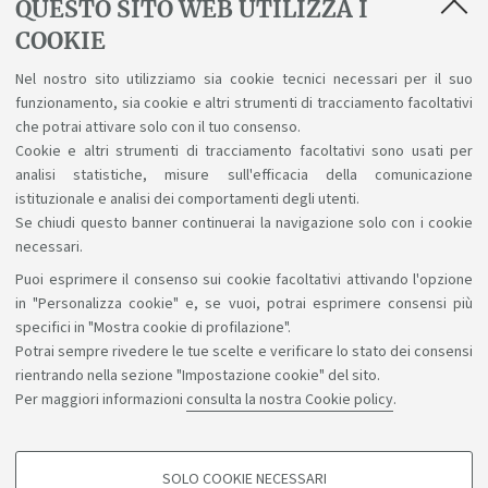
QUESTO SITO WEB UTILIZZA I
COOKIE
Nel nostro sito utilizziamo sia cookie tecnici necessari per il suo
Vuoi cambiare corso?
funzionamento, sia cookie e altri strumenti di tracciamento facoltativi
Segui le tue passioni e scopri come puoi
che potrai attivare solo con il tuo consenso.
Cookie e altri strumenti di tracciamento facoltativi sono usati per
cambiare
analisi statistiche, misure sull'efficacia della comunicazione
istituzionale e analisi dei comportamenti degli utenti.
Se chiudi questo banner continuerai la navigazione solo con i cookie
necessari.
Puoi esprimere il consenso sui cookie facoltativi attivando l'opzione
Sosteniamo il diritto alla conoscenza
in "Personalizza cookie" e, se vuoi, potrai esprimere consensi più
specifici in "Mostra cookie di profilazione".
Seguici su:
Potrai sempre rivedere le tue scelte e verificare lo stato dei consensi
rientrando nella sezione "Impostazione cookie" del sito.
Per maggiori informazioni
consulta la nostra Cookie policy
.
App:
SOLO COOKIE NECESSARI