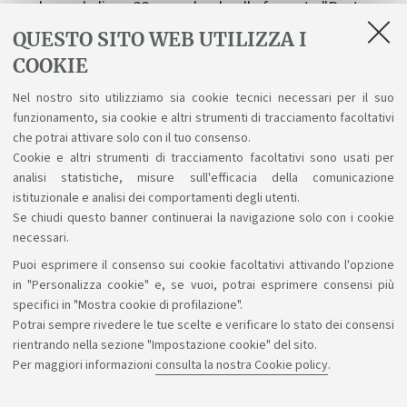
sede con la linea 33, scendendo alla fermata "Porta
Saragozza"; dal centro della città si possono
QUESTO SITO WEB UTILIZZA I
prendere le linee 20 o 38.
COOKIE
Il plesso di Via Terracini
28 è stato inaugurato
Nel nostro sito utilizziamo sia cookie tecnici necessari per il suo
ufficialmente il 5 maggio 2007. Ha sede in un edificio
funzionamento, sia cookie e altri strumenti di tracciamento facoltativi
moderno e funzionale e ospita le attività didattiche di
che potrai attivare solo con il tuo consenso.
Cookie e altri strumenti di tracciamento facoltativi sono usati per
alcuni corsi di studio.
analisi statistiche, misure sull'efficacia della comunicazione
istituzionale e analisi dei comportamenti degli utenti.
Se chiudi questo banner continuerai la navigazione solo con i cookie
necessari.
Puoi esprimere il consenso sui cookie facoltativi attivando l'opzione
Sosteniamo il diritto alla conoscenza
in "Personalizza cookie" e, se vuoi, potrai esprimere consensi più
specifici in "Mostra cookie di profilazione".
Seguici su:
Potrai sempre rivedere le tue scelte e verificare lo stato dei consensi
rientrando nella sezione "Impostazione cookie" del sito.
Per maggiori informazioni
consulta la nostra Cookie policy
.
App: