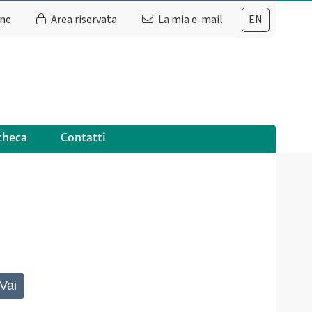
ine
Area riservata
La mia e-mail
EN
checa
Contatti
Vai