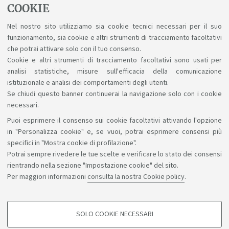
COOKIE
Nel nostro sito utilizziamo sia cookie tecnici necessari per il suo
In evidenza
funzionamento, sia cookie e altri strumenti di tracciamento facoltativi
che potrai attivare solo con il tuo consenso.
Premio Leali Young
Cookie e altri strumenti di tracciamento facoltativi sono usati per
analisi statistiche, misure sull'efficacia della comunicazione
istituzionale e analisi dei comportamenti degli utenti.
Se chiudi questo banner continuerai la navigazione solo con i cookie
necessari.
Puoi esprimere il consenso sui cookie facoltativi attivando l'opzione
Sosteniamo il diritto alla conoscenza
in "Personalizza cookie" e, se vuoi, potrai esprimere consensi più
specifici in "Mostra cookie di profilazione".
Seguici su:
Potrai sempre rivedere le tue scelte e verificare lo stato dei consensi
rientrando nella sezione "Impostazione cookie" del sito.
Per maggiori informazioni
consulta la nostra Cookie policy
.
App:
SOLO COOKIE NECESSARI
COOKIE DI PROFILAZIONE - FACOLTATIVI