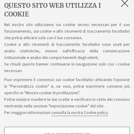
QUESTO SITO WEB UTILIZZA I
Tirocinio
COOKIE
Trasferimenti, cambi di corso o
Nel nostro sito utilizziamo sia cookie tecnici necessari per il suo
passaggi
funzionamento, sia cookie e altri strumenti di tracciamento facoltativi
che potrai attivare solo con il tuo consenso.
Vuoi inviare suggerimenti o
Cookie e altri strumenti di tracciamento facoltativi sono usati per
segnalazioni
analisi statistiche, misure sull'efficacia della comunicazione
istituzionale e analisi dei comportamenti degli utenti.
Se chiudi questo banner continuerai la navigazione solo con i cookie
necessari.
Puoi esprimere il consenso sui cookie facoltativi attivando l'opzione
Sosteniamo il diritto alla conoscenza
in "Personalizza cookie" e, se vuoi, potrai esprimere consensi più
specifici in "Mostra cookie di profilazione".
Seguici su:
Potrai sempre rivedere le tue scelte e verificare lo stato dei consensi
rientrando nella sezione "Impostazione cookie" del sito.
Per maggiori informazioni
consulta la nostra Cookie policy
.
App: