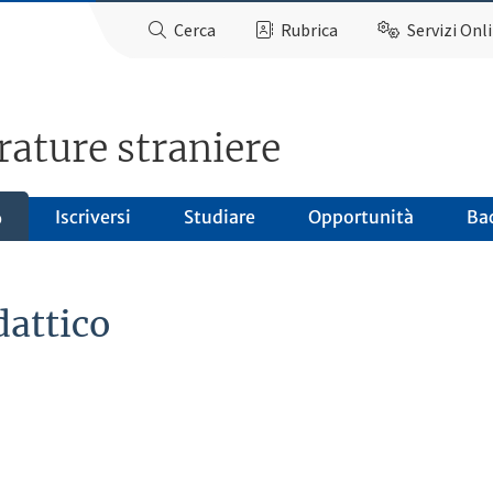
Cerca
Rubrica
Servizi Onl
rature straniere
Iscriversi
Studiare
Opportunità
Ba
o
dattico