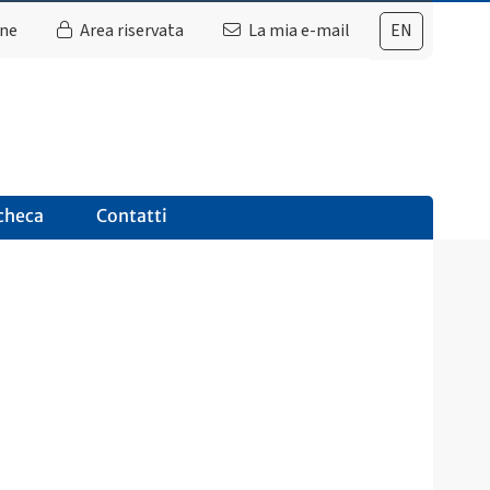
ine
Area riservata
La mia e-mail
EN
checa
Contatti