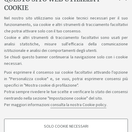
Regolamenti
COOKIE
Nel nostro sito utilizziamo sia cookie tecnici necessari per il suo
Regolamento Studenti d'Ateneo
funzionamento, sia cookie e altri strumenti di tracciamento facoltativi
Regolamento didattico a.a. 26/27
che potrai attivare solo con il tuo consenso.
Cookie e altri strumenti di tracciamento facoltativi sono usati per
analisi statistiche, misure sull'efficacia della comunicazione
istituzionale e analisi dei comportamenti degli utenti.
Se chiudi questo banner continuerai la navigazione solo con i cookie
necessari.
Puoi esprimere il consenso sui cookie facoltativi attivando l'opzione
Sosteniamo il diritto alla conoscenza
in "Personalizza cookie" e, se vuoi, potrai esprimere consensi più
specifici in "Mostra cookie di profilazione".
Seguici su:
Potrai sempre rivedere le tue scelte e verificare lo stato dei consensi
rientrando nella sezione "Impostazione cookie" del sito.
Per maggiori informazioni
consulta la nostra Cookie policy
.
App:
SOLO COOKIE NECESSARI