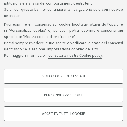
istituzionale e analisi dei comportamenti degli utenti.
Se chiudi questo banner continuerai la navigazione solo con i cookie
necessari.
Puoi esprimere il consenso sui cookie facoltativi attivando l'opzione
Sosteniamo il diritto alla conoscenza
in "Personalizza cookie" e, se vuoi, potrai esprimere consensi più
specifici in "Mostra cookie di profilazione".
Seguici su:
Potrai sempre rivedere le tue scelte e verificare lo stato dei consensi
rientrando nella sezione "Impostazione cookie" del sito.
Per maggiori informazioni
consulta la nostra Cookie policy
.
App:
SOLO COOKIE NECESSARI
COOKIE DI PROFILAZIONE - FACOLTATIVI
©Copyright 2026 - ALMA MATER STUDIORUM - Università di
Si tratta di cookie utilizzati per analizzare le caratteristiche della navigazione
PERSONALIZZA COOKIE
degli utenti, creare profili in base al loro comportamento sul sito, per analisi
Bologna - Via Zamboni, 33 - 40126 Bologna - PI: 01131710376 -
di marketing.
CF: 80007010376
Mostra cookie di profilazione
Privacy
Note legali
Informazioni sul sito e accessibilità
ACCETTA TUTTI I COOKIE
Impostazioni cookie
Google/Youtube Video