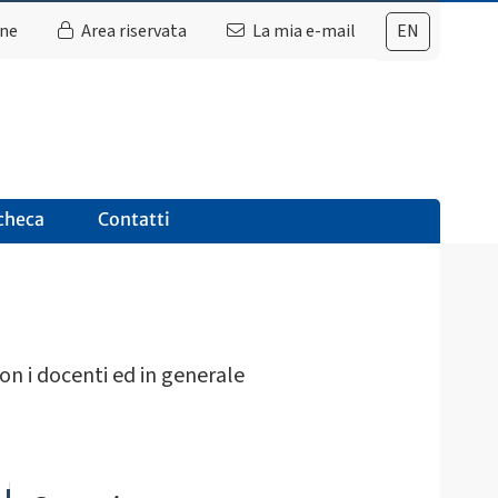
ine
Area riservata
La mia e-mail
EN
checa
Contatti
con i docenti ed in generale