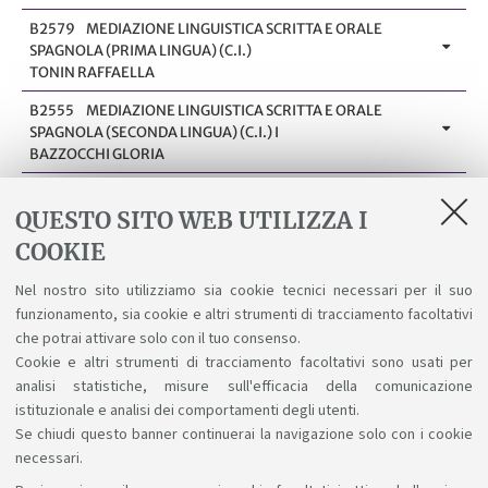
B2579
MEDIAZIONE LINGUISTICA SCRITTA E ORALE
SPAGNOLA (PRIMA LINGUA) (C.I.)
TONIN RAFFAELLA
B2555
MEDIAZIONE LINGUISTICA SCRITTA E ORALE
SPAGNOLA (SECONDA LINGUA) (C.I.) I
BAZZOCCHI GLORIA
B2555
MEDIAZIONE LINGUISTICA SCRITTA E ORALE
SPAGNOLA (SECONDA LINGUA) (C.I.) I
QUESTO SITO WEB UTILIZZA I
TONIN RAFFAELLA
COOKIE
B2684
MEDIAZIONE LINGUISTICA SCRITTA E ORALE
Nel nostro sito utilizziamo sia cookie tecnici necessari per il suo
SPAGNOLA (SECONDA LINGUA) (C.I.) II
funzionamento, sia cookie e altri strumenti di tracciamento facoltativi
MONTES EVELYN HAYDEE
che potrai attivare solo con il tuo consenso.
Cookie e altri strumenti di tracciamento facoltativi sono usati per
analisi statistiche, misure sull'efficacia della comunicazione
1
...
8
9
10
11
12
13
14
15
istituzionale e analisi dei comportamenti degli utenti.
Se chiudi questo banner continuerai la navigazione solo con i cookie
necessari.