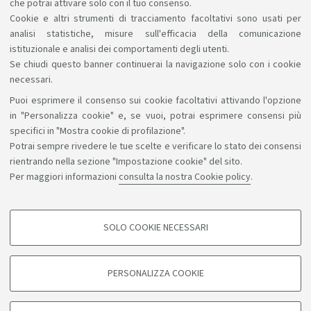
che potrai attivare solo con il tuo consenso.
compatibili con quanto il Corso può offrirti.
Cookie e altri strumenti di tracciamento facoltativi sono usati per
analisi statistiche, misure sull'efficacia della comunicazione
istituzionale e analisi dei comportamenti degli utenti.
Se chiudi questo banner continuerai la navigazione solo con i cookie
necessari.
Puoi esprimere il consenso sui cookie facoltativi attivando l'opzione
Sosteniamo il diritto alla conoscenza
in "Personalizza cookie" e, se vuoi, potrai esprimere consensi più
specifici in "Mostra cookie di profilazione".
Seguici su:
Potrai sempre rivedere le tue scelte e verificare lo stato dei consensi
rientrando nella sezione "Impostazione cookie" del sito.
Per maggiori informazioni
consulta la nostra Cookie policy
.
App:
SOLO COOKIE NECESSARI
COOKIE DI PROFILAZIONE - FACOLTATIVI
©Copyright 2026 - ALMA MATER STUDIORUM - Università di
Si tratta di cookie utilizzati per analizzare le caratteristiche della navigazione
PERSONALIZZA COOKIE
degli utenti, creare profili in base al loro comportamento sul sito, per analisi
Bologna - Via Zamboni, 33 - 40126 Bologna - PI: 01131710376 -
di marketing.
CF: 80007010376
Mostra cookie di profilazione