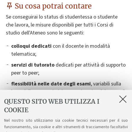
Su cosa potrai contare
Se conseguirai lo status di studentessa o studente
che lavora, le misure disponibili per tutti i Corsi di
studio dell'Ateneo sono le seguenti:
colloqui dedicati
con il docente in modalità
telematica;
servizi di tutorato
dedicati per attività di supporto
peer to peer;
flessibilità nelle date degli esami
,
variabili sulla
base delle caratteristiche organizzative del Corso di
Studio. Dovrai contattare il docente titolare
QUESTO SITO WEB UTILIZZA I
dell’insegnamento almeno 14 giorni prima della
COOKIE
data dell'esame, fornendo tutte le informazioni
Nel nostro sito utilizziamo sia cookie tecnici necessari per il suo
necessarie. Verranno indicate delle possibilità
funzionamento, sia cookie e altri strumenti di tracciamento facoltativi
alternative e ti saranno suggerite le soluzioni