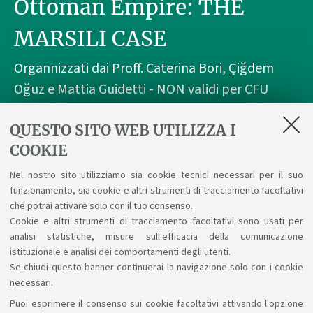
Ottoman Empire: THE
MARSILI CASE
Organnizzati dai Proff. Caterina Bori, Çiğdem
Oğuz e Mattia Guidetti - NON validi per CFU
seminari
QUESTO SITO WEB UTILIZZA I
dal 11 marzo 2025 ore 15:00 al 06 maggio 2025
COOKIE
ore 19:00
Nel nostro sito utilizziamo sia cookie tecnici necessari per il suo
funzionamento, sia cookie e altri strumenti di tracciamento facoltativi
aule varie, DISCI - Evento in presenza e
che potrai attivare solo con il tuo consenso.
online
Cookie e altri strumenti di tracciamento facoltativi sono usati per
analisi statistiche, misure sull'efficacia della comunicazione
istituzionale e analisi dei comportamenti degli utenti.
Se chiudi questo banner continuerai la navigazione solo con i cookie
necessari.
Puoi esprimere il consenso sui cookie facoltativi attivando l'opzione
Sosteniamo il diritto alla conoscenza