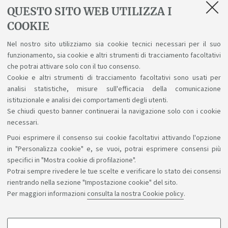
QUESTO SITO WEB UTILIZZA I
COOKIE
In evidenza
Nel nostro sito utilizziamo sia cookie tecnici necessari per il suo
funzionamento, sia cookie e altri strumenti di tracciamento facoltativi
Locandina
che potrai attivare solo con il tuo consenso.
[ .pdf 1236Kb ]
Cookie e altri strumenti di tracciamento facoltativi sono usati per
analisi statistiche, misure sull'efficacia della comunicazione
istituzionale e analisi dei comportamenti degli utenti.
Se chiudi questo banner continuerai la navigazione solo con i cookie
necessari.
Puoi esprimere il consenso sui cookie facoltativi attivando l'opzione
Sosteniamo il diritto alla conoscenza
in "Personalizza cookie" e, se vuoi, potrai esprimere consensi più
specifici in "Mostra cookie di profilazione".
Seguici su:
Potrai sempre rivedere le tue scelte e verificare lo stato dei consensi
rientrando nella sezione "Impostazione cookie" del sito.
Per maggiori informazioni
consulta la nostra Cookie policy
.
App: