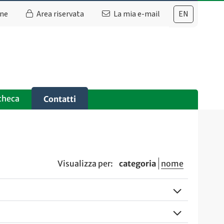
ine
Area riservata
La mia e-mail
EN
checa
Contatti
Visualizza per:
categoria
nome