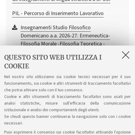
PIL - Percorso di Inserimento Lavorativo
Insegnamenti Studio Filosofico
Domenicano a.a. 2026-27: Ermeneutica-
Filosofia Morale -Filosofia Teoretica -
Storia della Filosofia
QUESTO SITO WEB UTILIZZA I
[ .pdf 214Kb ]
COOKIE
Per tutte le informazioni contattare:
segreteria@studiofilosofico.it e
Nel nostro sito utilizziamo sia cookie tecnici necessari per il suo
funzionamento, sia cookie e altri strumenti di tracciamento facoltativi
docente Marco Visentin:
che potrai attivare solo con il tuo consenso.
<marco.visentin@unibo.it>
Cookie e altri strumenti di tracciamento facoltativi sono usati per
analisi statistiche, misure sull'efficacia della comunicazione
istituzionale e analisi dei comportamenti degli utenti.
Se chiudi questo banner continuerai la navigazione solo con i cookie
necessari.
Puoi esprimere il consenso sui cookie facoltativi attivando l'opzione
Sosteniamo il diritto alla conoscenza