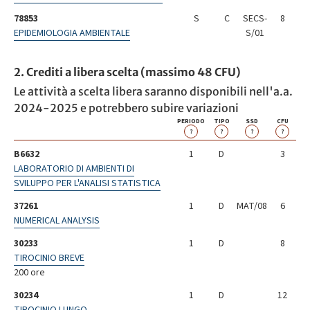
78853
S
C
SECS-
8
EPIDEMIOLOGIA AMBIENTALE
S/01
2. Crediti a libera scelta (massimo 48 CFU)
Le attività a scelta libera saranno disponibili nell'a.a.
2024-2025 e potrebbero subire variazioni
PERIODO
TIPO
SSD
CFU
?
?
?
?
B6632
1
D
3
LABORATORIO DI AMBIENTI DI
SVILUPPO PER L'ANALISI STATISTICA
37261
1
D
MAT/08
6
NUMERICAL ANALYSIS
30233
1
D
8
TIROCINIO BREVE
200 ore
30234
1
D
12
TIROCINIO LUNGO