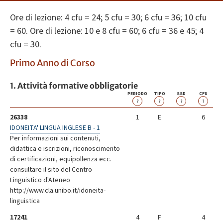
Ore di lezione: 4 cfu = 24; 5 cfu = 30; 6 cfu = 36; 10 cfu
= 60. Ore di lezione: 10 e 8 cfu = 60; 6 cfu = 36 e 45; 4
cfu = 30.
Primo Anno di Corso
1. Attività formative obbligatorie
PERIODO
TIPO
SSD
CFU
?
?
?
?
26338
1
E
6
IDONEITA' LINGUA INGLESE B - 1
Per informazioni sui contenuti,
didattica e iscrizioni, riconoscimento
di certificazioni, equipollenza ecc.
consultare il sito del Centro
Linguistico d'Ateneo
http://www.cla.unibo.it/idoneita-
linguistica
17241
4
F
4