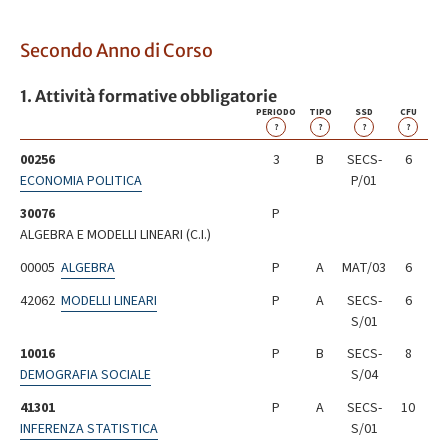
Secondo Anno di Corso
1. Attività formative obbligatorie
PERIODO
TIPO
SSD
CFU
?
?
?
?
00256
3
B
SECS-
6
ECONOMIA POLITICA
P/01
30076
P
ALGEBRA E MODELLI LINEARI (C.I.)
00005
ALGEBRA
P
A
MAT/03
6
42062
MODELLI LINEARI
P
A
SECS-
6
S/01
10016
P
B
SECS-
8
DEMOGRAFIA SOCIALE
S/04
41301
P
A
SECS-
10
INFERENZA STATISTICA
S/01