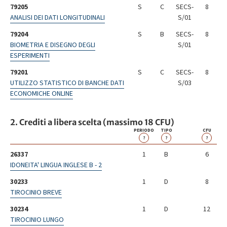
79205
S
C
SECS-
8
ANALISI DEI DATI LONGITUDINALI
S/01
79204
S
B
SECS-
8
BIOMETRIA E DISEGNO DEGLI
S/01
ESPERIMENTI
79201
S
C
SECS-
8
UTILIZZO STATISTICO DI BANCHE DATI
S/03
ECONOMICHE ONLINE
2. Crediti a libera scelta (massimo 18 CFU)
PERIODO
TIPO
CFU
?
?
?
26337
1
B
6
IDONEITA' LINGUA INGLESE B - 2
30233
1
D
8
TIROCINIO BREVE
30234
1
D
12
TIROCINIO LUNGO