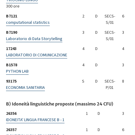
300 ore
B7121
2
D
SECS-
6
computational statistics
S/01
B7190
3
D
SECS-
3
Laboratorio di Data Storytelling
S/01
17243
4
D
4
LABORATORIO DI COMUNICAZIONE
B1578
4
D
3
PYTHON LAB
93175
S
D
SECS-
8
ECONOMIA SANITARIA
P/01
B) Idoneità linguistiche proposte (massimo 24 CFU)
26356
1
D
3
IDONEITA' LINGUA FRANCESE B - 1
26357
1
D
6