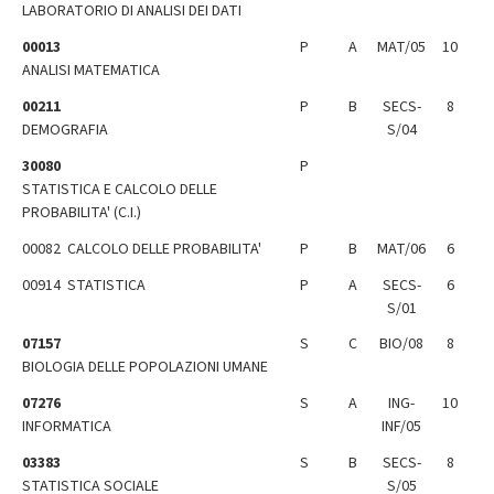
LABORATORIO DI ANALISI DEI DATI
00013
P
A
MAT/05
10
ANALISI MATEMATICA
00211
P
B
SECS-
8
DEMOGRAFIA
S/04
30080
P
STATISTICA E CALCOLO DELLE
PROBABILITA' (C.I.)
00082 CALCOLO DELLE PROBABILITA'
P
B
MAT/06
6
00914 STATISTICA
P
A
SECS-
6
S/01
07157
S
C
BIO/08
8
BIOLOGIA DELLE POPOLAZIONI UMANE
07276
S
A
ING-
10
INFORMATICA
INF/05
03383
S
B
SECS-
8
STATISTICA SOCIALE
S/05