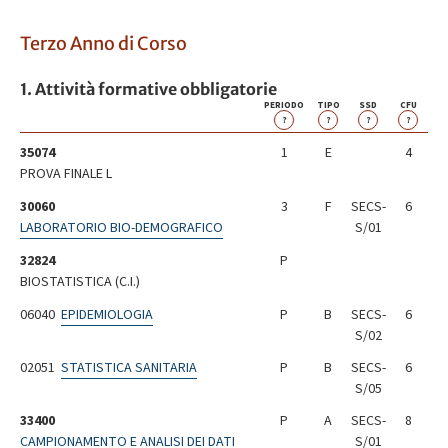
Terzo Anno di Corso
1. Attività formative obbligatorie
PERIODO
TIPO
SSD
CFU
?
?
?
?
35074
1
E
4
PROVA FINALE L
30060
3
F
SECS-
6
LABORATORIO BIO-DEMOGRAFICO
S/01
32824
P
BIOSTATISTICA (C.I.)
06040
EPIDEMIOLOGIA
P
B
SECS-
6
S/02
02051
STATISTICA SANITARIA
P
B
SECS-
6
S/05
33400
P
A
SECS-
8
CAMPIONAMENTO E ANALISI DEI DATI
S/01