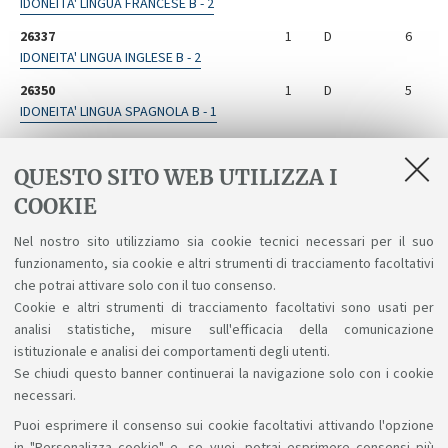
IDONEITA' LINGUA FRANCESE B - 2
26337
1
D
6
IDONEITA' LINGUA INGLESE B - 2
26350
1
D
5
IDONEITA' LINGUA SPAGNOLA B - 1
26351
1
D
9
IDONEITA' LINGUA SPAGNOLA B - 2
QUESTO SITO WEB UTILIZZA I
26344
1
D
5
COOKIE
IDONEITA' LINGUA TEDESCA B - 1
Nel nostro sito utilizziamo sia cookie tecnici necessari per il suo
26345
1
D
6
funzionamento, sia cookie e altri strumenti di tracciamento facoltativi
IDONEITA' LINGUA TEDESCA B - 2
che potrai attivare solo con il tuo consenso.
Cookie e altri strumenti di tracciamento facoltativi sono usati per
analisi statistiche, misure sull'efficacia della comunicazione
istituzionale e analisi dei comportamenti degli utenti.
Se chiudi questo banner continuerai la navigazione solo con i cookie
necessari.
Puoi esprimere il consenso sui cookie facoltativi attivando l'opzione
Sosteniamo il diritto alla conoscenza