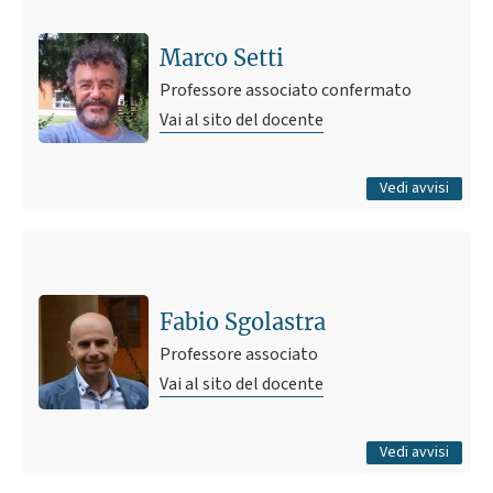
Ricevimento
18 aprile 2025 15:57
Pubblicato il
Marco Setti
Professore associato confermato
Vai al sito del docente
Tutti gli avvisi
Vedi avvisi
Ultimo avviso
Come scrivere una tesi di laurea sperimentale
17 novembre 2023 11:43
Pubblicato il
Fabio Sgolastra
Professore associato
Vai al sito del docente
Tutti gli avvisi
Vedi avvisi