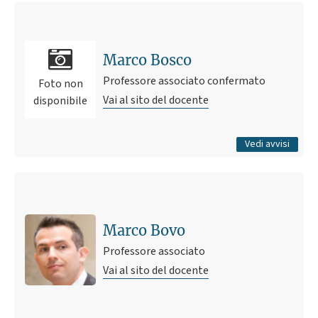
Ultimo avviso
ESERCITAZIONI in LABORATORIO, CAMPO e SERRA
DIDATTICA
Marco Bosco
6 luglio 2026 10:25
Pubblicato il
Professore associato confermato
Foto non
Vai al sito del docente
disponibile
Tutti gli avvisi
Vedi avvisi
Marco Bovo
Professore associato
Vai al sito del docente