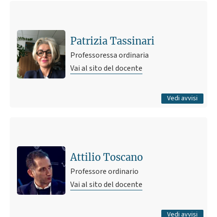
Ultimo avviso
Appello d'esame 19/02 - calendario esami
19 febbraio 2014 14:26
Pubblicato il
Patrizia Tassinari
Professoressa ordinaria
Vai al sito del docente
Tutti gli avvisi
Vedi avvisi
Ultimo avviso
Tesi di laurea e laurea magistrale
10 aprile 2020 11:56
Pubblicato il
Attilio Toscano
Professore ordinario
Vai al sito del docente
Tutti gli avvisi
Vedi avvisi