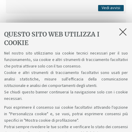
Tutti gli avvisi
Vedi avvisi
Ultimo avviso
QUESTO SITO WEB UTILIZZA I
Esami / Exams
COOKIE
26 luglio 2022 12:11
Pubblicato il
Paolo Zambonelli
Professore associato
Nel nostro sito utilizziamo sia cookie tecnici necessari per il suo
funzionamento, sia cookie e altri strumenti di tracciamento facoltativi
Vai al sito del docente
che potrai attivare solo con il tuo consenso.
Cookie e altri strumenti di tracciamento facoltativi sono usati per
Tutti gli avvisi
Vedi avvisi
analisi statistiche, misure sull'efficacia della comunicazione
istituzionale e analisi dei comportamenti degli utenti.
Se chiudi questo banner continuerai la navigazione solo con i cookie
necessari.
Puoi esprimere il consenso sui cookie facoltativi attivando l'opzione
Sosteniamo il diritto alla conoscenza
in "Personalizza cookie" e, se vuoi, potrai esprimere consensi più
specifici in "Mostra cookie di profilazione".
Seguici su:
Potrai sempre rivedere le tue scelte e verificare lo stato dei consensi