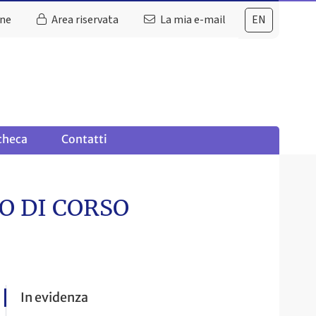
ine
Area riservata
La mia e-mail
EN
checa
Contatti
O DI CORSO
In evidenza