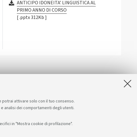
ANTICIPO IDONEITA’ LINGUISTICA AL
PRIMO ANNO DI CORSO
[ .pptx 312Kb ]
e potrai attivare solo con il tuo consenso.
e e analisi dei comportamenti degli utenti.
ifici in "Mostra cookie di profilazione".
Seguici su:
App: