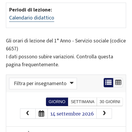
Periodi di lezione:
Calendario didattico
Gli orari di lezione del 1° Anno - Servizio sociale (codice
6657)
I dati possono subire variazioni. Controlla questa
pagina frequentemente.
Filtra per insegnamento
GIORNO
SETTIMANA
30 GIORNI
August
2026
14 settembre 2026
Sun
Mon
Tue
Wed
Thu
Fri
Sat
26
27
28
29
30
31
1