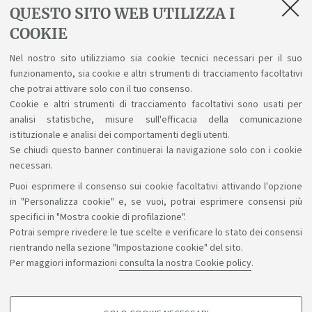
QUESTO SITO WEB UTILIZZA I
COOKIE
In evidenza
Nel nostro sito utilizziamo sia cookie tecnici necessari per il suo
Formazione obbligatoria su sicurezza e salute
funzionamento, sia cookie e altri strumenti di tracciamento facoltativi
che potrai attivare solo con il tuo consenso.
Cookie e altri strumenti di tracciamento facoltativi sono usati per
analisi statistiche, misure sull'efficacia della comunicazione
istituzionale e analisi dei comportamenti degli utenti.
Se chiudi questo banner continuerai la navigazione solo con i cookie
necessari.
Puoi esprimere il consenso sui cookie facoltativi attivando l'opzione
Sosteniamo il diritto alla conoscenza
in "Personalizza cookie" e, se vuoi, potrai esprimere consensi più
specifici in "Mostra cookie di profilazione".
Seguici su:
Potrai sempre rivedere le tue scelte e verificare lo stato dei consensi
rientrando nella sezione "Impostazione cookie" del sito.
Per maggiori informazioni
consulta la nostra Cookie policy
.
App: