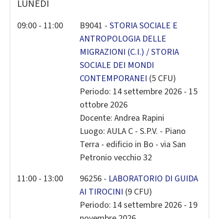
LUNEDÌ
2
3
4
5
6
7
8
9
10
11
12
13
14
1
09:00 - 11:00
B9041 -
STORIA SOCIALE E
ANTROPOLOGIA DELLE
16
17
18
19
20
21
2
MIGRAZIONI (C.I.) / STORIA
23
24
25
26
27
28
2
SOCIALE DEI MONDI
30
31
1
2
3
4
CONTEMPORANEI
(5 CFU)
Periodo: 14 settembre 2026 - 15
Today
Clear
Close
ottobre 2026
Docente: Andrea Rapini
Luogo: AULA C - S.P.V. - Piano
Terra - edificio in Bo - via San
Petronio vecchio 32
11:00 - 13:00
96256 -
LABORATORIO DI GUIDA
AI TIROCINI
(9 CFU)
Periodo: 14 settembre 2026 - 19
novembre 2026