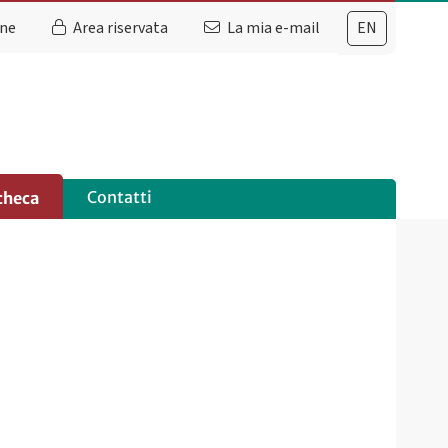
ine
Area riservata
La mia e-mail
EN
Contatti
checa