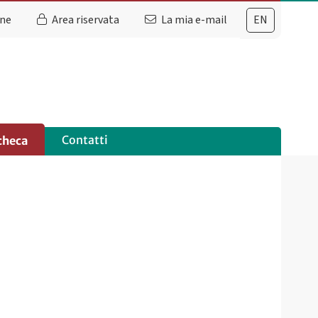
ine
Area riservata
La mia e-mail
EN
Contatti
checa