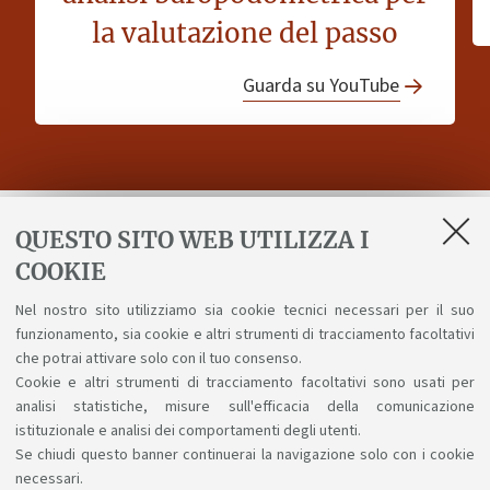
la valutazione del passo
Guarda su YouTube
QUESTO SITO WEB UTILIZZA I
Ricevi aggiornamenti sul corso
COOKIE
Nel nostro sito utilizziamo sia cookie tecnici necessari per il suo
Invia
funzionamento, sia cookie e altri strumenti di tracciamento facoltativi
che potrai attivare solo con il tuo consenso.
Ho letto l'
informativa sulla privacy
e acconsento al
Cookie e altri strumenti di tracciamento facoltativi sono usati per
analisi statistiche, misure sull'efficacia della comunicazione
trattamento dei miei dati personali
istituzionale e analisi dei comportamenti degli utenti.
Se chiudi questo banner continuerai la navigazione solo con i cookie
necessari.