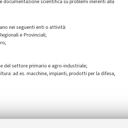
re documentazione scientifica su problemi inerenti alla
ano nei seguenti enti o attività:
egionali e Provinciali;
ro;
e del settore primario e agro-industriale;
oltura: ad es. macchine, impianti, prodotti per la difesa,
pecialistica/magistrale) e master universitario di primo