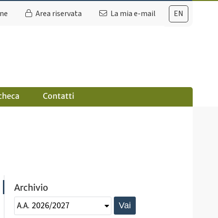
ine
Area riservata
La mia e-mail
EN
checa
Contatti
Archivio
Vai