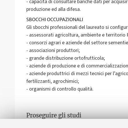
- capacità di consultare banche dati per acquisi
produzione ed alla difesa.
SBOCCHI OCCUPAZIONALI
Gli sbocchi professionali del laureato si configur
- assessorati agricoltura, ambiente e territorio R
- consorzi agrari e aziende del settore sementie
- associazioni produttori;
- grande distribuzione ortofrutticola;
- aziende di produzione e di commercializzazion
- aziende produttrici di mezzi tecnici per l’agric
fertilizzanti, agrochimici;
- organismi di controllo qualità.
Proseguire gli studi
Dà accesso agli studi di secondo ciclo (laurea s