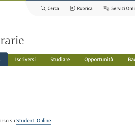
Cerca
Rubrica
Servizi Onl
rarie
Iscriversi
Studiare
Opportunità
Ba
o
corso su
Studenti Online
.