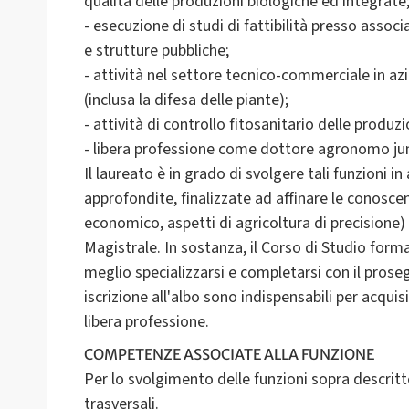
qualità delle produzioni biologiche ed integrate
- esecuzione di studi di fattibilità presso assoc
e strutture pubbliche;
- attività nel settore tecnico-commerciale in az
(inclusa la difesa delle piante);
- attività di controllo fitosanitario delle produz
- libera professione come dottore agronomo jun
Il laureato è in grado di svolgere tali funzion
approfondite, finalizzate ad affinare le conoscen
economico, aspetti di agricoltura di precisione)
Magistrale. In sostanza, il Corso di Studio for
meglio specializzarsi e completarsi con il proseg
iscrizione all'albo sono indispensabili per acquis
libera professione.
COMPETENZE ASSOCIATE ALLA FUNZIONE
Per lo svolgimento delle funzioni sopra descritt
trasversali.