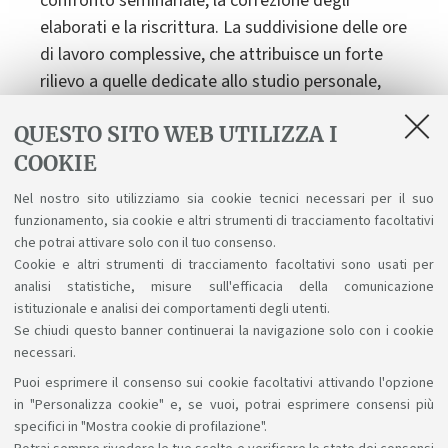
confronto seminariale, la correzione degli
elaborati e la riscrittura. La suddivisione delle ore
di lavoro complessive, che attribuisce un forte
rilievo a quelle dedicate allo studio personale,
offre allo studente la possibilità di verificare e di
QUESTO SITO WEB UTILIZZA I
migliorare continuamente la propria capacità di
COOKIE
apprendimento. Anche l'elaborato per la prova
finale contribuisce al raggiungimento di questa
Nel nostro sito utilizziamo sia cookie tecnici necessari per il suo
abilità, prevedendo che lo studente si misuri e
funzionamento, sia cookie e altri strumenti di tracciamento facoltativi
comprenda informazioni nuove, non
che potrai attivare solo con il tuo consenso.
Cookie e altri strumenti di tracciamento facoltativi sono usati per
necessariamente fornite dal docente relatore.
analisi statistiche, misure sull'efficacia della comunicazione
istituzionale e analisi dei comportamenti degli utenti.
Se chiudi questo banner continuerai la navigazione solo con i cookie
necessari.
Puoi esprimere il consenso sui cookie facoltativi attivando l'opzione
Sosteniamo il diritto alla conoscenza
in "Personalizza cookie" e, se vuoi, potrai esprimere consensi più
specifici in "Mostra cookie di profilazione".
Seguici su: