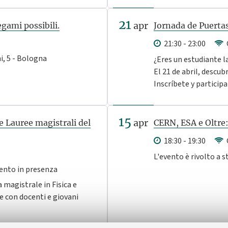
21
apr
egami possibili.
Jornada de Puertas
21:30 - 23:00
, 5 - Bologna
¿Eres un estudiante l
El 21 de abril, descubr
Inscríbete y participa
15
apr
e Lauree magistrali del
CERN, ESA e Oltre: 
18:30 - 19:30
L'evento è rivolto a s
vento in presenza
a magistrale in Fisica e
 con docenti e giovani