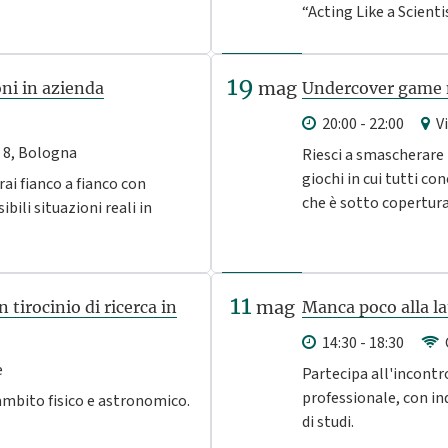
“Acting Like a Scient
19
mag
oni in azienda
Undercover game 
20:00 - 22:00
Vi
 8, Bologna
Riesci a smascherare l
giochi in cui tutti co
rai fianco a fianco con
che è sotto copertura
bili situazioni reali in
11
mag
tirocinio di ricerca in
Manca poco alla la
14:30 - 18:30
e
Partecipa all'incontr
professionale, con in
 ambito fisico e astronomico.
di studi.