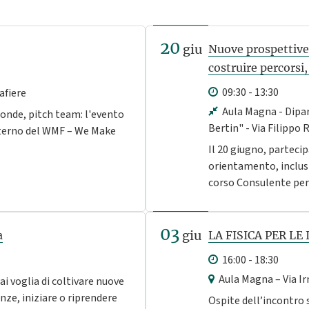
20
giu
Nuove prospettive 
costruire percors
09:30 - 13:30
afiere
Aula Magna - Dipar
onde, pitch team: l'evento
Bertin" - Via Filippo
interno del WMF – We Make
Il 20 giugno, partec
orientamento, inclus
corso Consulente per 
03
giu
a
LA FISICA PER LE
16:00 - 18:30
Aula Magna – Via Ir
i voglia di coltivare nuove
ze, iniziare o riprendere
Ospite dell’incontro 