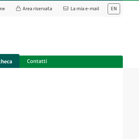
ine
Area riservata
La mia e-mail
EN
Contatti
checa