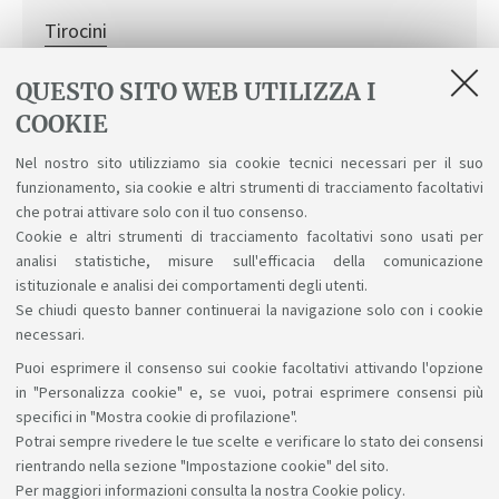
Tirocini
QUESTO SITO WEB UTILIZZA I
COOKIE
Avviso
Nel nostro sito utilizziamo sia cookie tecnici necessari per il suo
funzionamento, sia cookie e altri strumenti di tracciamento facoltativi
Allegato
che potrai attivare solo con il tuo consenso.
[ .doc 713Kb ]
Cookie e altri strumenti di tracciamento facoltativi sono usati per
analisi statistiche, misure sull'efficacia della comunicazione
istituzionale e analisi dei comportamenti degli utenti.
Se chiudi questo banner continuerai la navigazione solo con i cookie
necessari.
Puoi esprimere il consenso sui cookie facoltativi attivando l'opzione
Sosteniamo il diritto alla conoscenza
in "Personalizza cookie" e, se vuoi, potrai esprimere consensi più
specifici in "Mostra cookie di profilazione".
Seguici su:
Potrai sempre rivedere le tue scelte e verificare lo stato dei consensi
rientrando nella sezione "Impostazione cookie" del sito.
Per maggiori informazioni
consulta la nostra Cookie policy
.