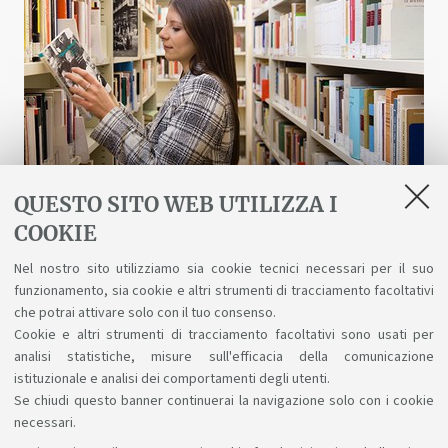
QUESTO SITO WEB UTILIZZA I
COOKIE
Biblioteche e risorse digitali
Nel nostro sito utilizziamo sia cookie tecnici necessari per il suo
funzionamento, sia cookie e altri strumenti di tracciamento facoltativi
Un patrimonio fatto di scienza, arte, storia a
che potrai attivare solo con il tuo consenso.
tua disposizione gratuitamente, anche online.
Cookie e altri strumenti di tracciamento facoltativi sono usati per
analisi statistiche, misure sull'efficacia della comunicazione
istituzionale e analisi dei comportamenti degli utenti.
Se chiudi questo banner continuerai la navigazione solo con i cookie
necessari.