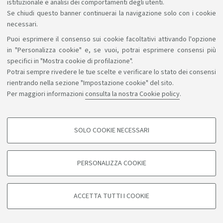
istituzionale e analisi dei comportamenti degli utenti.
Se chiudi questo banner continuerai la navigazione solo con i cookie
necessari.
Puoi esprimere il consenso sui cookie facoltativi attivando l'opzione
Sosteniamo il diritto alla conoscenza
in "Personalizza cookie" e, se vuoi, potrai esprimere consensi più
specifici in "Mostra cookie di profilazione".
Seguici su:
Potrai sempre rivedere le tue scelte e verificare lo stato dei consensi
rientrando nella sezione "Impostazione cookie" del sito.
Per maggiori informazioni
consulta la nostra Cookie policy
.
App:
SOLO COOKIE NECESSARI
COOKIE DI PROFILAZIONE - FACOLTATIVI
©Copyright 2026 - ALMA MATER STUDIORUM - Università di
Si tratta di cookie utilizzati per analizzare le caratteristiche della navigazione
PERSONALIZZA COOKIE
degli utenti, creare profili in base al loro comportamento sul sito, per analisi
Bologna - Via Zamboni, 33 - 40126 Bologna - PI: 01131710376 -
di marketing.
CF: 80007010376
Mostra cookie di profilazione
Privacy
Note legali
Informazioni sul sito e accessibilità
ACCETTA TUTTI I COOKIE
Impostazioni cookie
Google/Youtube Video