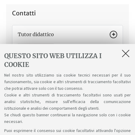
Contatti
Tutor didattico
Come ti può aiutare
Modalità di accesso al Corso,
orientamento in merito al percorso formativo,
QUESTO SITO WEB UTILIZZA I
svolgimento delle attività didattiche, segnalazioni su
COOKIE
aspetti logistici o organizzativi.
Gabriella Birardi Mazzone
Nel nostro sito utilizziamo sia cookie tecnici necessari per il suo
funzionamento, sia cookie e altri strumenti di tracciamento facoltativi
che potrai attivare solo con il tuo consenso.
Cookie e altri strumenti di tracciamento facoltativi sono usati per
analisi statistiche, misure sull'efficacia della comunicazione
istituzionale e analisi dei comportamenti degli utenti.
Se chiudi questo banner continuerai la navigazione solo con i cookie
necessari.
Puoi esprimere il consenso sui cookie facoltativi attivando l'opzione
Sosteniamo il diritto alla conoscenza